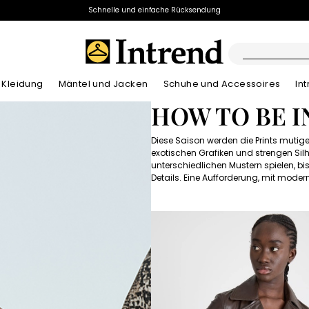
Schnelle und einfache Rücksendung
Kleidung
Mäntel und Jacken
Schuhe und Accessoires
In
HOW TO BE 
Stiefel
Neuzugänge
Sommer-Lookbook
Neuzugänge
Neuzugänge
Diese Saison werden die Prints mutige
Neuzugänge
Entdecken unser
App
Sommer-Lookb
Stiefeletten
exotischen Grafiken und strengen Sil
Sonderpreis
unterschiedlichen Mustern spielen, bi
Details. Eine Aufforderung, mit moder
Kinder