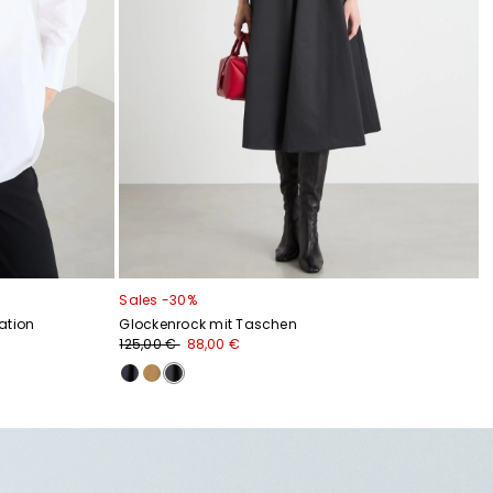
Sales -30%
ation
Glockenrock mit Taschen
125,00 €
88,00 €