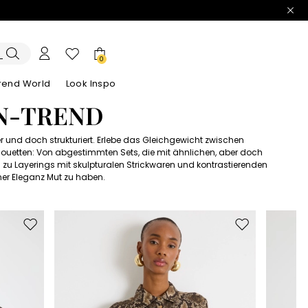
0
trend World
Look Inspo
IN-TREND
r und doch strukturiert. Erlebe das Gleichgewicht zwischen
e Blazer
ook
Entdecken unsere Kleider
Entdecken unseren Sandalen
houetten: Von abgestimmten Sets, die mit ähnlichen, aber doch
s zu Layerings mit skulpturalen Strickwaren und kontrastierenden
ner Eleganz Mut zu haben.
Auf
Auf
die
die
Wunschliste
Wunschliste