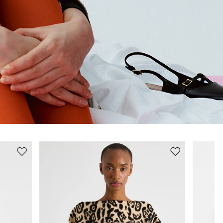
Auf
Auf
die
die
Wunschliste
Wunschliste