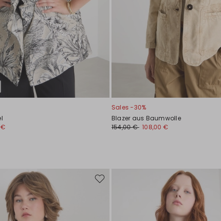
Sales -30%
l
Blazer aus Baumwolle
 €
154,00 €
108,00 €
Auf
die
Wunschliste