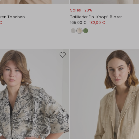
Sales -20%
eren Taschen
Taillierter Ein-Knopf-Blazer
 €
165,00 €
132,00 €
Auf
die
Wunschliste