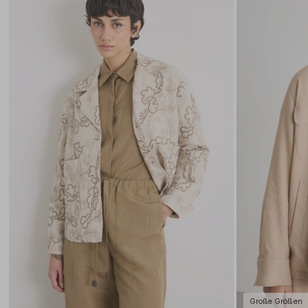
die
Wunschliste
Große Größen