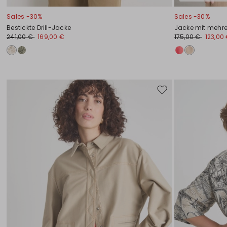
Sales -30%
Sales -30%
Bestickte Drill-Jacke
Jacke mit mehr
241,00 €
169,00 €
175,00 €
123,00
Auf
die
Wunschliste