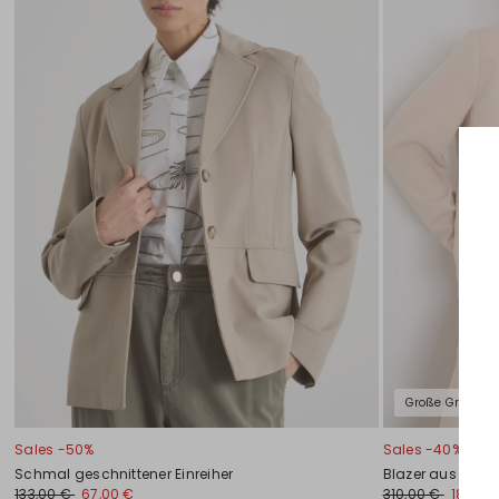
Große Größen
Sales -50%
Sales -40%
Schmal geschnittener Einreiher
Blazer aus Cad
133,00 €
67,00 €
310,00 €
186,00