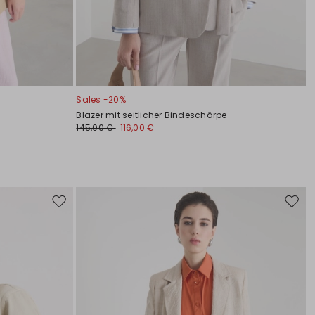
Sales -20%
Blazer mit seitlicher Bindeschärpe
145,00 €
116,00 €
Auf
Auf
die
die
Wunschliste
Wunsc