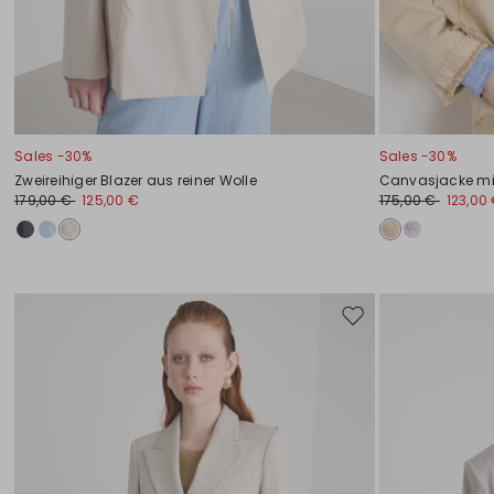
Sales -30%
Sales -30%
Zweireihiger Blazer aus reiner Wolle
Canvasjacke mi
179,00 €
125,00 €
175,00 €
123,00
Auf
die
Wunschliste