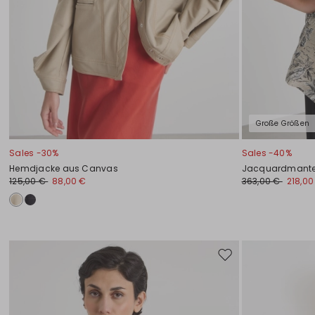
Große Größen
Sales -30%
Sales -40%
Hemdjacke aus Canvas
Jacquardmante
125,00 €
88,00 €
363,00 €
218,00
Auf
die
Wunschliste