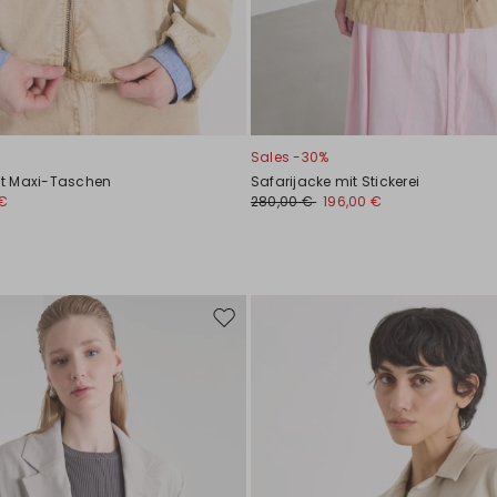
Sales -30%
t Maxi-Taschen
Safarijacke mit Stickerei
 €
280,00 €
196,00 €
Auf
die
Wunschliste