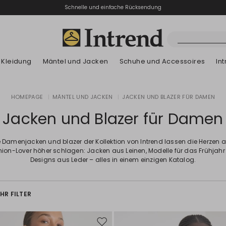
Schnelle und einfache Rücksendung
Kleidung
Mäntel und Jacken
Schuhe und Accessoires
In
Stiefel
HOMEPAGE
|
MÄNTEL UND JACKEN
|
JACKEN UND BLAZER FÜR DAMEN
Neuzugänge
Sommer-Lookbook
Neuzugänge
Neuzugänge
Neuzugänge
Entdecken unser
App
Sommer-Lookb
Stiefeletten
Jacken und Blazer für Damen
Sonderpreis
Kinder
e Damenjacken und blazer der Kollektion von Intrend lassen die Herzen al
ion-Lover höher schlagen: Jacken aus Leinen, Modelle für das Frühjah
Designs aus Leder – alles in einem einzigen Katalog.
HR FILTER
Auf