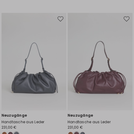
Auf
Auf
die
die
Wunschliste
Wuns
Neuzugänge
Neuzugänge
Handtasche aus Leder
Handtasche aus Leder
231,00 €
231,00 €