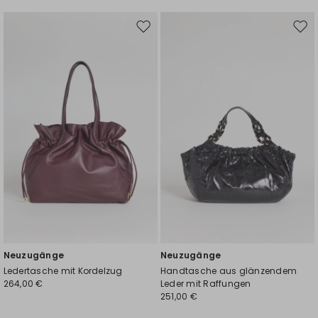
Auf
Auf
die
die
Wunschliste
Wuns
Neuzugänge
Neuzugänge
Ledertasche mit Kordelzug
Handtasche aus glänzendem
264,00 €
Leder mit Raffungen
251,00 €