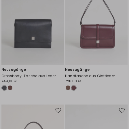
Neuzugänge
Neuzugänge
Crossbody-Tasche aus Leder
Handtasche aus Glattleder
749,00 €
728,00 €
Auf
Auf
die
die
Wunschliste
Wuns