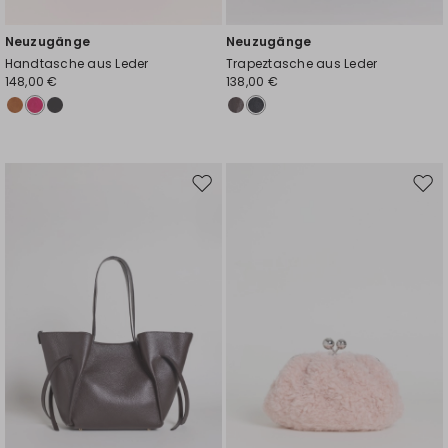
Neuzugänge
Neuzugänge
Handtasche aus Leder
Trapeztasche aus Leder
148,00 €
138,00 €
Auf
Auf
die
die
Wunschliste
Wuns