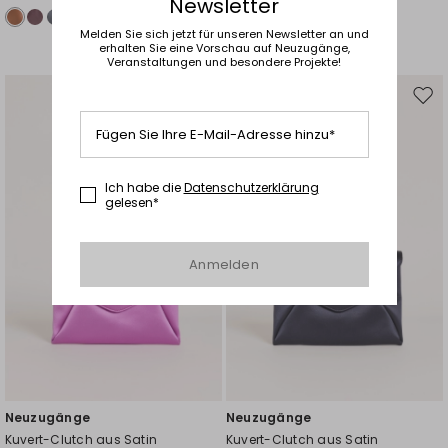
Newsletter
Melden Sie sich jetzt für unseren Newsletter an und
erhalten Sie eine Vorschau auf Neuzugänge,
Veranstaltungen und besondere Projekte!
Auf
Auf
die
die
Fügen Sie Ihre E-Mail-Adresse hinzu*
Wunschliste
Wuns
Ich habe die
Datenschutzerklärung
gelesen*
Anmelden
Neuzugänge
Neuzugänge
Kuvert-Clutch aus Satin
Kuvert-Clutch aus Satin