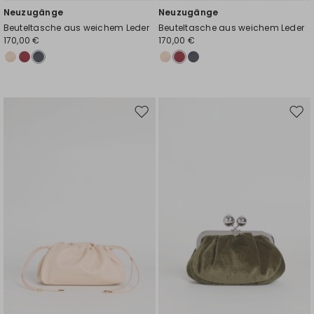
Neuzugänge
Neuzugänge
Beuteltasche aus weichem Leder
Beuteltasche aus weichem Leder
170,00 €
170,00 €
Auf
Auf
die
die
Wunschliste
Wuns