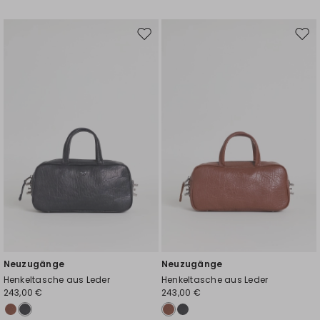
Auf
Auf
die
die
Wunschliste
Wuns
Neuzugänge
Neuzugänge
Henkeltasche aus Leder
Henkeltasche aus Leder
243,00 €
243,00 €