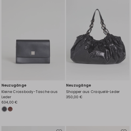
Wunschliste
Wuns
Neuzugänge
Neuzugänge
Kleine Crossbody-Tasche aus
Shopper aus Craquelé-Leder
Leder
350,00 €
634,00 €