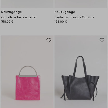
Neuzugänge
Neuzugänge
Gürteltasche aus Leder
Beuteltasche aus Canvas
158,00 €
158,00 €
Auf
Auf
die
die
Wunschliste
Wuns