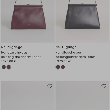
Neuzugänge
Neuzugänge
Handtasche aus
Handtasche aus
seidenglänzendem Leder
seidenglänzendem Leder
1.376,00 €
1.376,00 €
Auf
Auf
die
die
Wunschliste
Wuns