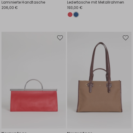
Laminierte Handtasche
Ledertasche mit Metallrahmen
206,00 €
193,00 €
Auf
Auf
die
die
Wunschliste
Wuns