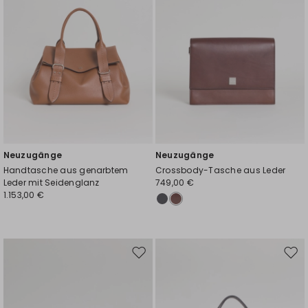
Neuzugänge
Neuzugänge
Handtasche aus genarbtem
Crossbody-Tasche aus Leder
Leder mit Seidenglanz
749,00 €
1.153,00 €
Auf
Auf
die
die
Wunschliste
Wuns