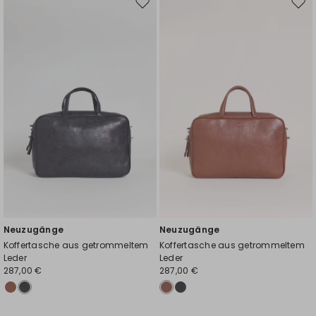
Auf
Auf
die
die
Wunschliste
Wuns
Neuzugänge
Neuzugänge
Koffertasche aus getrommeltem
Koffertasche aus getrommeltem
Leder
Leder
287,00 €
287,00 €