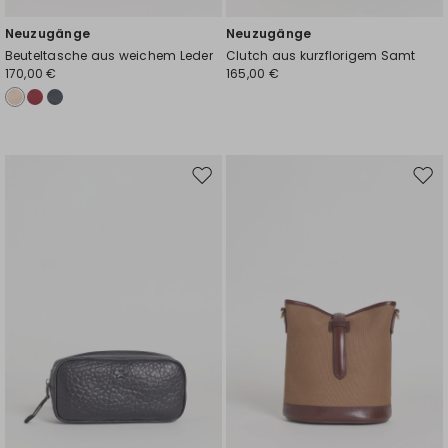
Neuzugänge
Neuzugänge
Beuteltasche aus weichem Leder
Clutch aus kurzflorigem Samt
170,00 €
165,00 €
Auf
Auf
die
die
Wunschliste
Wuns