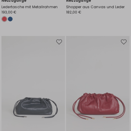
Neuzugänge
Neuzugänge
Ledertasche mit Metallrahmen
Shopper aus Canvas und Leder
193,00 €
182,00 €
Auf
Auf
die
die
Wunschliste
Wuns