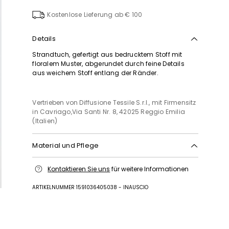
die
Wunschl
Kostenlose Lieferung ab € 100
Details
Strandtuch, gefertigt aus bedrucktem Stoff mit
floralem Muster, abgerundet durch feine Details
aus weichem Stoff entlang der Ränder.
Vertrieben von Diffusione Tessile S.r.l., mit Firmensitz
in Cavriago,Via Santi Nr. 8, 42025 Reggio Emilia
(Italien)
Material und Pflege
Bei max. 30 °c schonend waschen; nicht mit chlor
Kontaktieren Sie uns
für weitere Informationen
behandeln; im wäschetrockner bei niedriger
temperatur trocknen; im schatten normal trocknen;
ARTIKELNUMMER 1591036405038 - INAUSCIO
bügeln mit maximal 120 °c; nicht chemisch
reinigen.
Stoff 1 100% baumwolle; stoff 2 100% polyester; mit
details aus 100% polyamid.