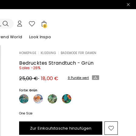
0
trend World
Look Inspo
HOMEPAGE
|
KLEIDUNG
|
BADEMODE FÜR DAMEN
e Blazer
ook
Entdecken unsere Kleider
Entdecken unseren Sandalen
Bedrucktes Strandtuch - Grün
Sales -28%
Ursprünglicher
Neuer
25,00 €
18,00 €
9 Punkte wert
Preis
Preis
25,00
18,00
€
€
Farbe:
Grün
One Size
Zur Einkaufstasche hinzufügen
Auf