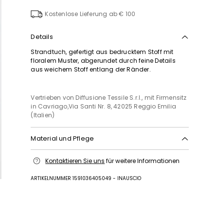
die
Wunschl
Kostenlose Lieferung ab € 100
Details
Strandtuch, gefertigt aus bedrucktem Stoff mit
floralem Muster, abgerundet durch feine Details
aus weichem Stoff entlang der Ränder.
Vertrieben von Diffusione Tessile S.r.l., mit Firmensitz
in Cavriago,Via Santi Nr. 8, 42025 Reggio Emilia
(Italien)
Material und Pflege
Bei max. 30 °c schonend waschen; nicht mit chlor
Kontaktieren Sie uns
für weitere Informationen
behandeln; im wäschetrockner bei niedriger
temperatur trocknen; im schatten normal trocknen;
ARTIKELNUMMER 1591036405049 - INAUSCIO
bügeln mit maximal 120 °c; nicht chemisch
reinigen.
Stoff 1 100% baumwolle; stoff 2 100% polyester; mit
details aus 100% polyamid.