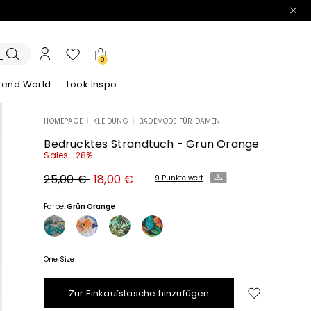
0
trend World
Look Inspo
HOMEPAGE
|
KLEIDUNG
|
BADEMODE FÜR DAMEN
e Blazer
ook
Entdecken unsere Kleider
Entdecken unseren Sandalen
Bedrucktes Strandtuch - Grün Orange
Sales -28%
Ursprünglicher
Neuer
25,00 €
18,00 €
9 Punkte wert
Preis
Preis
25,00
18,00
€
€
Farbe:
Grün Orange
One Size
Zur Einkaufstasche hinzufügen
Auf