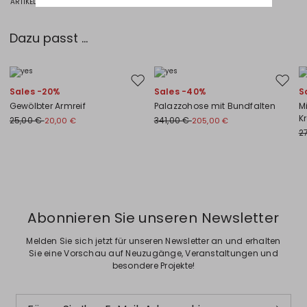
ARTIKELNUMMER 1751516405013 - INAPULVINO
Dazu passt ...
Auf die Wunschliste
Auf di
Sales -20%
Sales -40%
S
Gewölbter Armreif
Palazzohose mit Bundfalten
M
K
25,00 €
341,00 €
20,00 €
205,00 €
2
Zurück
Weiter
Abonnieren Sie unseren Newsletter
Melden Sie sich jetzt für unseren Newsletter an und erhalten
Sie eine Vorschau auf Neuzugänge, Veranstaltungen und
besondere Projekte!