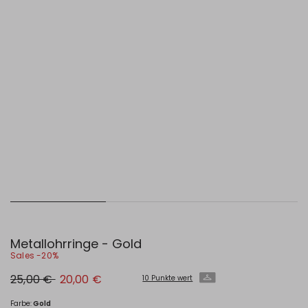
Metallohrringe - Gold
Sales -20%
Ursprünglicher
Neuer
25,00 €
20,00 €
10 Punkte wert
Preis
Preis
25,00
20,00
€
€
Farbe:
Gold