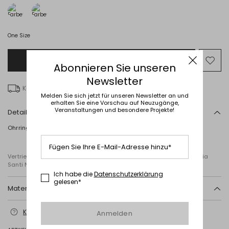
One Size
Zur Einkaufstasche hinzufügen
Auf
Abonnieren Sie unseren
die
Newsletter
Wun
Kostenlose Lieferung ab € 100
Melden Sie sich jetzt für unseren Newsletter an und
erhalten Sie eine Vorschau auf Neuzugänge,
Veranstaltungen und besondere Projekte!
Details
Ohrringe aus Metall mit einer unregelmäßigen ovalen Silhouette.
Fügen Sie Ihre E-Mail-Adresse hinzu*
Vertrieben von Diffusione Tessile S.r.l., mit Firmensitz in Cavriago,Via
Santi Nr. 8, 42025 Reggio Emilia (Italien)
Ich habe die
Datenschutzerklärung
gelesen*
Material und Pflege
Zamak, stahl.
Kontaktieren Sie uns
für weitere Informationen
Anmelden