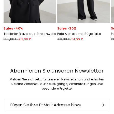
Sales -40%
Sales -30%
S
Taillierter Blazer aus Stretchwolle
Palazzohose mit Bügelfalte
P
359,00 €
163,00 €
2
215,00 €
114,00 €
Zurück
Weiter
Abonnieren Sie unseren Newsletter
Melden Sie sich jetzt für unseren Newsletter an und erhalten
Sie eine Vorschau auf Neuzugänge, Veranstaltungen und
besondere Projekte!
Fügen Sie Ihre E-Mail-Adresse hinzu