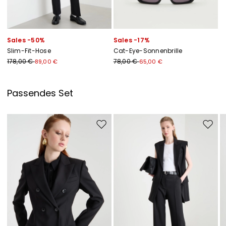
Sales -50%
Sales -17%
Slim-Fit-Hose
Cat-Eye-Sonnenbrille
178,00 €
78,00 €
89,00 €
65,00 €
Passendes Set
Auf die Wunschliste
Auf di