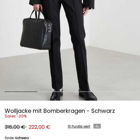
Wolljacke mit Bomberkragen - Schwarz
Sales -30%
Ursprünglicher
Neuer
316,00 €
222,00 €
111 Punkte wert
Preis
Preis
316,00
222,00
€
€
Farbe:
Schwarz