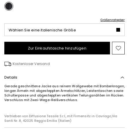
Größenratgeber
Wählen Sie eine italienische Größe
Zur Einkaufstasche hinzufügen
Auf
die
Wun
Kostenloser Versand
Details
Gerade geschnittene Jacke aus reinem Wollgewebe mit Bomberkragen,
langen Ärmeln mit abgesteppten Ärmelschlitzen, Leistentaschen sowie
Schulterpasse und abgesteppten vertikalen Teilungsnähten im Rücken.
Verschluss mit Zwei-Wege-Reißverschluss.
Vertrieben von Diffusione Tessile S.r.l., mit Firmensitz in Cavriago,Via
Santi Nr. 8, 42025 Reggio Emilia (Italien)