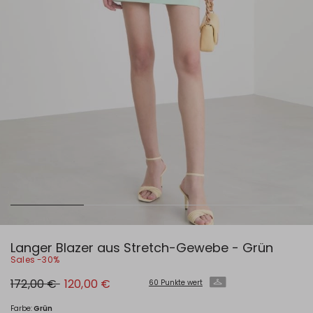
Langer Blazer aus Stretch-Gewebe - Grün
Sales -30%
Ursprünglicher
Neuer
172,00 €
120,00 €
60 Punkte wert
Preis
Preis
172,00
120,00
€
€
Farbe:
Grün