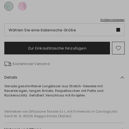
Größenratgeber
Wählen Sie eine italienische Größe
Zur Einkaufstasche hinzufügen
Auf
die
Wun
Kostenloser Versand
Details
Gerade geschnittener Longblazer aus Stretch-Gewebe mit
Reverskragen, langen Ärmeln, Paspeltaschen mit Patte und
Rückenschlitz. Gefüttert. Verschluss mit Knöpfen.
Vertrieben von Diffusione Tessile S.r.l., mit Firmensitz in Cavriago,Via
Santi Nr. 8, 42025 Reggio Emilia (Italien)