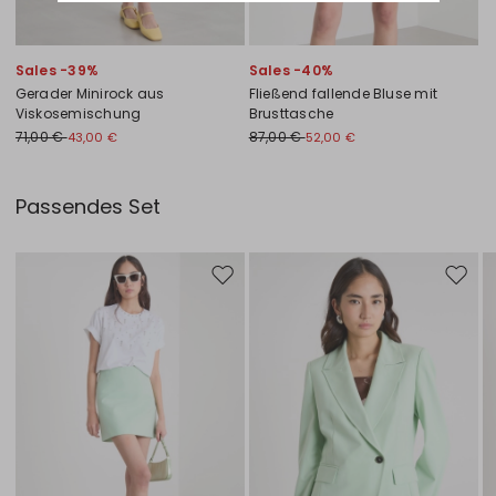
Sales -39%
Sales -40%
Gerader Minirock aus
Fließend fallende Bluse mit
Viskosemischung
Brusttasche
71,00 €
87,00 €
43,00 €
52,00 €
Passendes Set
Auf die Wunschliste
Auf di