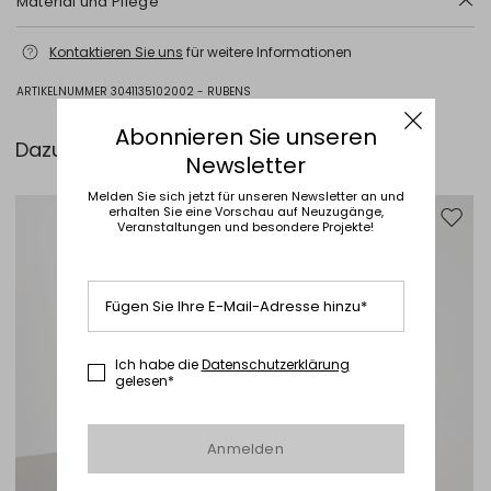
Material und Pflege
Nicht waschen; nicht mit chlor behandeln; nicht im wäschetrockner
Kontaktieren Sie uns
für weitere Informationen
trocknen; bügeln mit maximal 120 °c; schonende chemische reinigung
mit perchlorethylen; professionelle nassreinigung nicht erlaubt.
ARTIKELNUMMER 3041135102002 - RUBENS
Stoff 67% polyester, 29% viskose, 4% elasthan; futter 64% acetat, 36%
polyester.
Abonnieren Sie unseren
Dazu passt ...
Newsletter
Melden Sie sich jetzt für unseren Newsletter an und
erhalten Sie eine Vorschau auf Neuzugänge,
Auf die Wunschliste
Auf di
Veranstaltungen und besondere Projekte!
Fügen Sie Ihre E-Mail-Adresse hinzu*
Ich habe die
Datenschutzerklärung
gelesen*
Anmelden