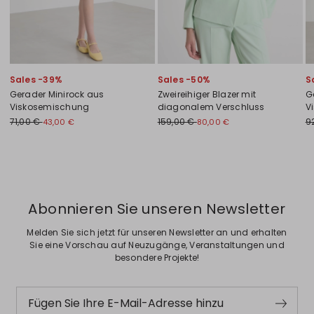
Sales -39%
Sales -50%
S
Gerader Minirock aus
Zweireihiger Blazer mit
G
Viskosemischung
diagonalem Verschluss
V
71,00 €
159,00 €
9
43,00 €
80,00 €
Zurück
Weiter
Abonnieren Sie unseren Newsletter
Melden Sie sich jetzt für unseren Newsletter an und erhalten
Sie eine Vorschau auf Neuzugänge, Veranstaltungen und
besondere Projekte!
Fügen Sie Ihre E-Mail-Adresse hinzu