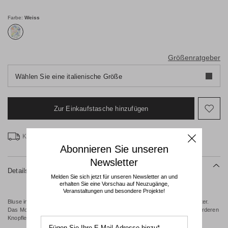
€
€
Farbe:
Weiss
Größenratgeber
Wählen Sie eine italienische Größe
Zur Einkaufstasche hinzufügen
Auf
die
Wun
Kostenlose Lieferung ab € 100
Abonnieren Sie unseren
Newsletter
Details
Melden Sie sich jetzt für unseren Newsletter an und
erhalten Sie eine Vorschau auf Neuzugänge,
Veranstaltungen und besondere Projekte!
Bluse im Boxy-Schnitt aus reiner Baumwollpopeline mit floralem Allover-Muster.
Das Modell ist mit einem kleinen Reverskragen, kurzen Ärmeln und einer vorderen
Knopfleiste versehen.
Fügen Sie Ihre E-Mail-Adresse hinzu*