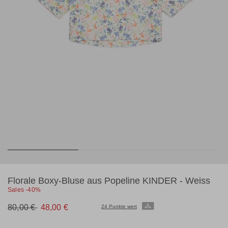
Florale Boxy-Bluse aus Popeline KINDER - Weiss
Sales -40%
Ursprünglicher
Neuer
80,00 €
48,00 €
24 Punkte wert
Preis
Preis
80,00
48,00