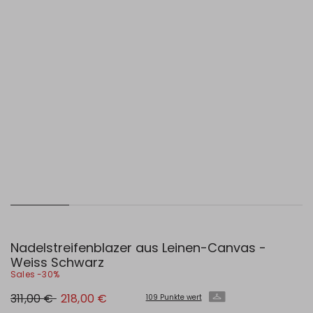
Nadelstreifenblazer aus Leinen-Canvas -
Weiss Schwarz
Sales -30%
Ursprünglicher
Neuer
311,00 €
218,00 €
109 Punkte wert
Preis
Preis
311,00
218,00