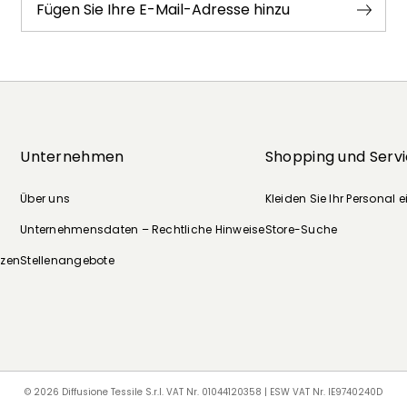
Fügen Sie Ihre E-Mail-Adresse hinzu
Unternehmen
Shopping und Serv
Über uns
Kleiden Sie Ihr Personal e
Unternehmensdaten – Rechtliche Hinweise
Store-Suche
nzen
Stellenangebote
© 2026 Diffusione Tessile S.r.l. VAT Nr. 01044120358 | ESW VAT Nr. IE9740240D