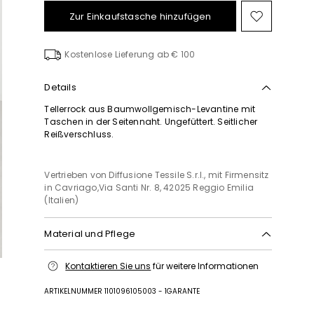
Zur Einkaufstasche hinzufügen
Auf
die
Wunschl
Kostenlose Lieferung ab € 100
Details
Tellerrock aus Baumwollgemisch-Levantine mit
Taschen in der Seitennaht. Ungefüttert. Seitlicher
Reißverschluss.
Vertrieben von Diffusione Tessile S.r.l., mit Firmensitz
in Cavriago,Via Santi Nr. 8, 42025 Reggio Emilia
(Italien)
Material und Pflege
Handwäsche, maximale waschtemperatur 40°c;
Kontaktieren Sie uns
für weitere Informationen
nicht mit chlor behandeln; nicht im
wäschetrockner trocknen; im schatten normal
ARTIKELNUMMER 1101096105003 - 1GARANTE
trocknen; bügeln mit maximal 120 °c; schonende
chemische reinigung mit perchlorethylen;