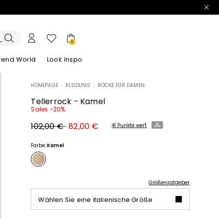
0
trend World
Look Inspo
HOMEPAGE
|
KLEIDUNG
|
RÖCKE FÜR DAMEN
e Blazer
ook
Entdecken unsere Kleider
Entdecken unseren Sandalen
Tellerrock - Kamel
Sales -20%
Ursprünglicher
Neuer
102,00 €
82,00 €
41 Punkte wert
Preis
Preis
102,00
82,00
€
€
Farbe:
Kamel
Größenratgeber
Wählen Sie eine italienische Größe