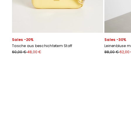
Sales -20%
Sales -30%
Tasche aus beschichtetem Stoff
Leinenbluse mi
60,00 €
48,00 €
88,00 €
62,00
Zurück
Weiter