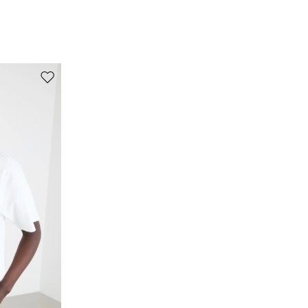
professionelle nassreinigung nicht erlaubt.
53% lyocell, 47% baumwolle.
Auf die Wunschliste