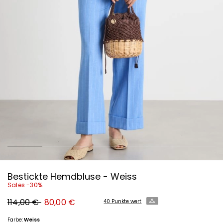
Bestickte Hemdbluse - Weiss
Sales -30%
Ursprünglicher
Neuer
114,00 €
80,00 €
40 Punkte wert
Preis
Preis
114,00
80,00
€
€
Farbe:
Weiss