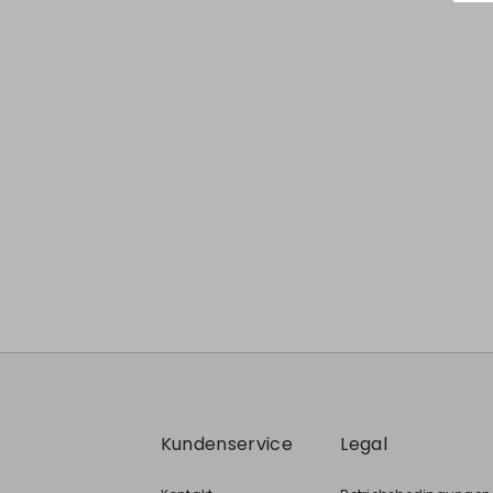
Zurück
Weiter
Kundenservice
Legal