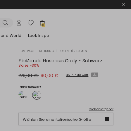
0
trend World
Look Inspo
HOMEPAGE
|
KLEIDUNG
|
HOSEN FÜR DAMEN
e Blazer
ook
Entdecken unsere Kleider
Entdecken unseren Sandalen
Fließende Hose aus Cady - Schwarz
Sales -30%
Ursprünglicher
Neuer
129,00 €
90,00 €
45 Punkte wert
Preis
Preis
129,00
90,00
€
€
Farbe:
Schwarz
Größenratgeber
Wählen Sie eine italienische Größe