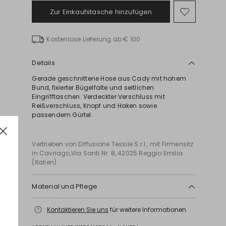
Zur Einkaufstasche hinzufügen
Auf
die
Wunschl
Kostenlose Lieferung ab € 100
Details
Gerade geschnittene Hose aus Cady mit hohem
Bund, fixierter Bügelfalte und seitlichen
Eingrifftaschen. Verdeckter Verschluss mit
Reißverschluss, Knopf und Haken sowie
passendem Gürtel.
Vertrieben von Diffusione Tessile S.r.l., mit Firmensitz
in Cavriago,Via Santi Nr. 8, 42025 Reggio Emilia
(Italien)
Material und Pflege
Hose: bei max. 30 °c schonend waschen; nicht mit
Kontaktieren Sie uns
für weitere Informationen
chlor behandeln; nicht im wäschetrockner
trocknen; im schatten normal trocknen; bügeln mit