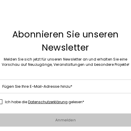
Abonnieren Sie unseren
Newsletter
Auf die Wunschliste
Sales -50%
eder mit Krokodilprägung
Langschaftstiefel aus Stretchgewe
Melden Sie sich jetzt für unseren Newsletter an und erhalten Sie eine
0 €
481,00 €
241,00 €
Vorschau auf Neuzugänge, Veranstaltungen und besondere Projekte!
Fügen Sie Ihre E-Mail-Adresse hinzu*
Ich habe die
Datenschutzerklärung
gelesen*
Auf die Wunschliste
Sales -20%
 Cady-Hose
Weit geschnittene Hose aus Cady
 €
150,00 €
120,00 €
Anmelden