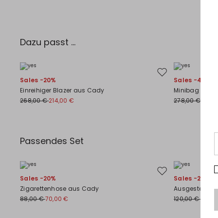
Dazu passt ...
Auf die Wunschliste
Sales -20%
Sales -40%
Einreihiger Blazer aus Cady
Minibag aus L
268,00 €
214,00 €
278,00 €
167,0
Passendes Set
Auf die Wunschliste
Sales -20%
Sales -20%
Zigarettenhose aus Cady
Ausgestellte
88,00 €
70,00 €
120,00 €
96,00