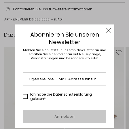
Handwäsche, maximale waschtemperatur 40°c; nicht mit chlor
Kontaktieren Sie uns
für weitere Informationen
behandeln; nicht im wäschetrockner trocknen; flachliegend im
schatten trocknen; bügeln mit maximal 120 °c; schonende chemische
reinigung mit perchlorethylen; professionelle nassreinigung nicht
ARTIKELNUMMER 1361025106001 - ELIADI
erlaubt.; bügeln mit einen tuch zwischen gewebe.; neutrale waschmittel
verwenden.
Abonnieren Sie unseren
Dazu passt ...
100% schurwolle.
Newsletter
Melden Sie sich jetzt für unseren Newsletter an und
erhalten Sie eine Vorschau auf Neuzugänge,
Auf die Wunschliste
Auf di
Veranstaltungen und besondere Projekte!
Fügen Sie Ihre E-Mail-Adresse hinzu*
Ich habe die
Datenschutzerklärung
gelesen*
Anmelden