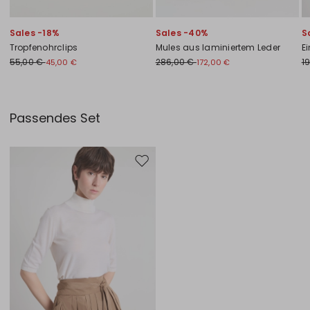
Sales -18%
Sales -40%
S
Tropfenohrclips
Mules aus laminiertem Leder
E
55,00 €
286,00 €
1
45,00 €
172,00 €
Passendes Set
Auf die Wunschliste