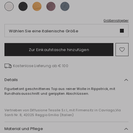
Größenratgeber
Wählen Sie eine italienische Größe
Zur Einkaufstasche hinzufügen
Auf
die
Wun
Kostenlose Lieferung ab € 100
Details
Figurbetont geschnittenes Top aus reiner Wolle in Rippstrick, mit
Rundhalsausschnitt und gerippten Abschlüssen.
Vertrieben von Diffusione Tessile S.r.l., mit Firmensitz in Cavriago,Via
Santi Nr. 8, 42025 Reggio Emilia (Italien)
Material und Pflege