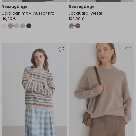
Neuzugänge
Neuzugänge
Cardigan mit V-Ausschnitt
Jacquard-Weste
110,00 €
108,00 €
Auf
Auf
die
die
Wunschliste
Wuns