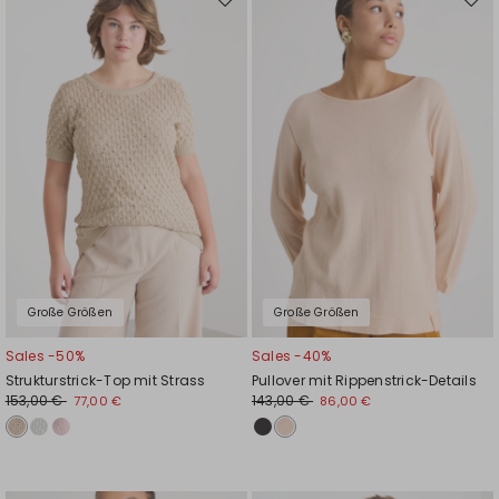
Auf
Auf
die
die
Wunschliste
Wuns
Große Größen
Große Größen
Sales -50%
Sales -40%
Strukturstrick-Top mit Strass
Pullover mit Rippenstrick-Details
153,00 €
143,00 €
77,00 €
86,00 €