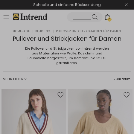
Schnelle und einfache Rücksendung
0
HOMEPAGE
|
KLEIDUNG
|
PULLOVER UND STRICKJACKEN FÜR DAMEN
Pullover und Strickjacken für Damen
Die Pullover und Strickjacken von Intrend werden
aus Materialien wie Wolle, Kaschmir und
Baumwolle hergestellt, um Komfort und Stil zu
garantieren.
MEHR FILTER
2.381 artikel
Auf
Auf
die
die
Wunschliste
Wuns