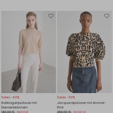
Auf
Auf
die
die
Wunschliste
Wuns
Sales -40%
Sales -50%
Rollkragenpullover mit
Jacquardpullover mit Animal-
Dreiviertelärmeln
Print
140,00 €
263,00 €
84,00 €
132,00 €