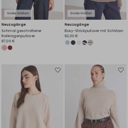
Große Größen
Große Größen
Neuzugänge
Neuzugänge
Schmal geschnittener
Boxy-Strickpullover mit Schlitzen
Rollkragenpullover
92,00 €
87,00 €
Auf
Auf
die
die
Wunschliste
Wuns