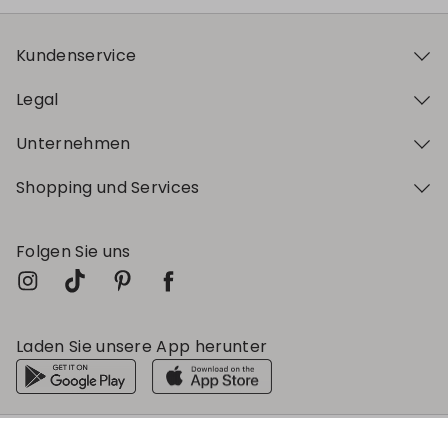
Kundenservice
Legal
Unternehmen
Shopping und Services
Folgen Sie uns
Laden Sie unsere App herunter
Mein Profil
Mein Profil
Mein Profil
Mein Profil
Mein Profil
Wunschliste
Wunschliste
Wunschliste
Wunschliste
Wunschliste
Store
Store
Store
Store
Store
DE
DE
DE
DE
DE
|
|
|
|
|
de
de
de
de
de