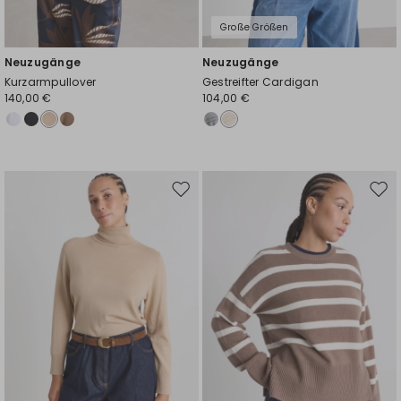
Große Größen
Neuzugänge
Neuzugänge
Kurzarmpullover
Gestreifter Cardigan
140,00 €
104,00 €
Auf
Auf
die
die
Wunschliste
Wuns