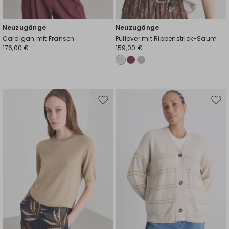
Neuzugänge
Neuzugänge
Cardigan mit Fransen
Pullover mit Rippenstrick-Saum
176,00 €
159,00 €
Auf
Auf
die
die
Wunschliste
Wuns