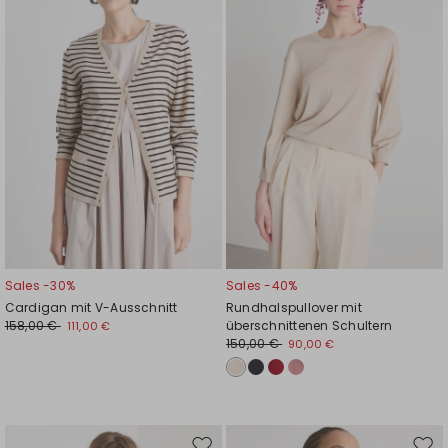
Wunschliste
Wuns
Sales -30%
Sales -40%
Cardigan mit V-Ausschnitt
Rundhalspullover mit
158,00 €
überschnittenen Schultern
111,00 €
150,00 €
90,00 €