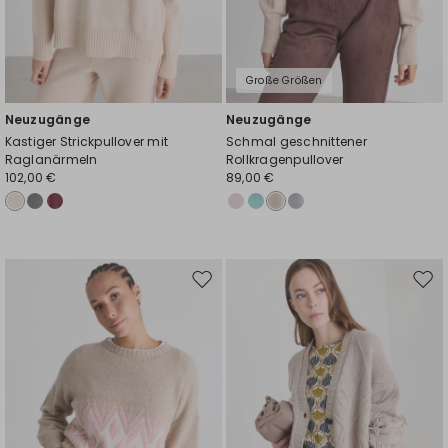
Große Größen
Neuzugänge
Neuzugänge
Kastiger Strickpullover mit
Schmal geschnittener
Raglanärmeln
Rollkragenpullover
102,00 €
89,00 €
Auf
Auf
die
die
Wunschliste
Wuns