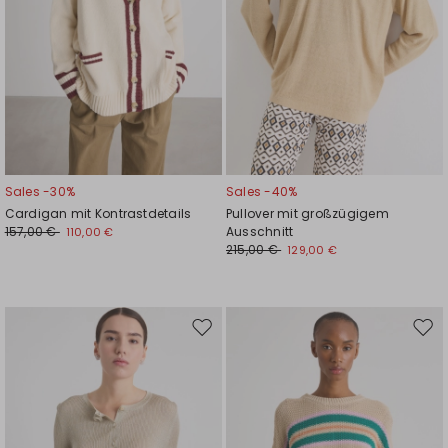
Sales -30%
Sales -40%
Cardigan mit Kontrastdetails
Pullover mit großzügigem
157,00 €
Ausschnitt
110,00 €
215,00 €
129,00 €
Auf
Auf
die
die
Wunschliste
Wuns