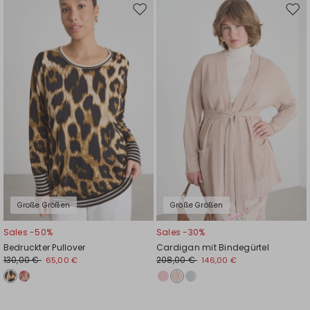
Auf
Auf
die
die
Wunschliste
Wuns
Große Größen
Große Größen
Sales -50%
Sales -30%
Bedruckter Pullover
Cardigan mit Bindegürtel
130,00 €
208,00 €
65,00 €
146,00 €