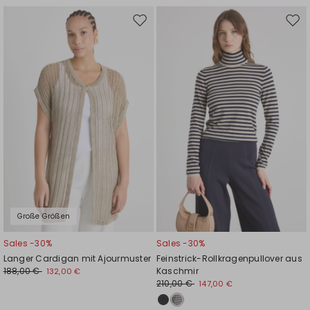
Auf
Auf
die
die
Wunschliste
Wuns
Große Größen
Sales -30%
Sales -30%
Langer Cardigan mit Ajourmuster
Feinstrick-Rollkragenpullover aus
188,00 €
Kaschmir
132,00 €
210,00 €
147,00 €