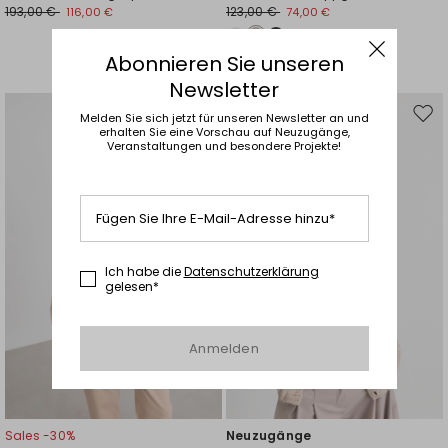
193,00 €
123,00 €
116,00 €
74,00 €
Abonnieren Sie unseren
Newsletter
Melden Sie sich jetzt für unseren Newsletter an und
Auf
Auf
erhalten Sie eine Vorschau auf Neuzugänge,
die
die
Veranstaltungen und besondere Projekte!
Wunschliste
Wuns
Fügen Sie Ihre E-Mail-Adresse hinzu*
Ich habe die
Datenschutzerklärung
gelesen*
Anmelden
Sales -30%
Neuzugänge