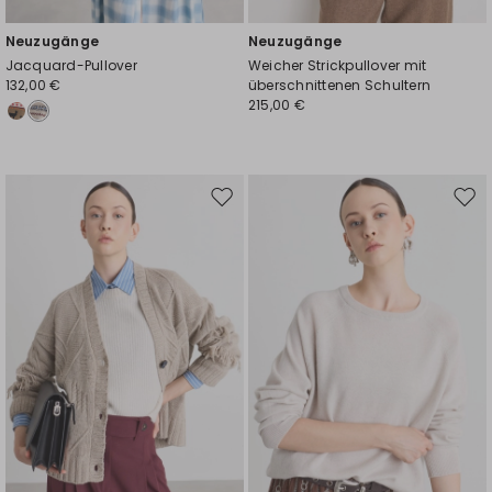
Neuzugänge
Neuzugänge
Jacquard-Pullover
Weicher Strickpullover mit
132,00 €
überschnittenen Schultern
215,00 €
Auf
Auf
die
die
Wunschliste
Wuns