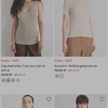
Sales -49%
Sales -40%
Figurbetontes Top aus Lamé-
Kurzarm-Rollkragenpullover
Strick
113,00 €
68,00 €
91,00 €
46,00 €
Auf
Auf
die
die