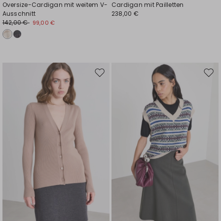
Oversize-Cardigan mit weitem V-
Cardigan mit Pailletten
Ausschnitt
238,00 €
142,00 €
99,00 €
Auf
Auf
die
die
Wunschliste
Wuns