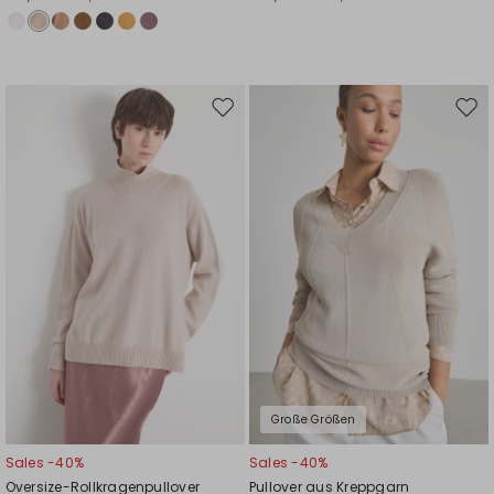
Auf
Auf
die
die
Wunschliste
Wuns
Große Größen
Sales -40%
Sales -40%
Oversize-Rollkragenpullover
Pullover aus Kreppgarn