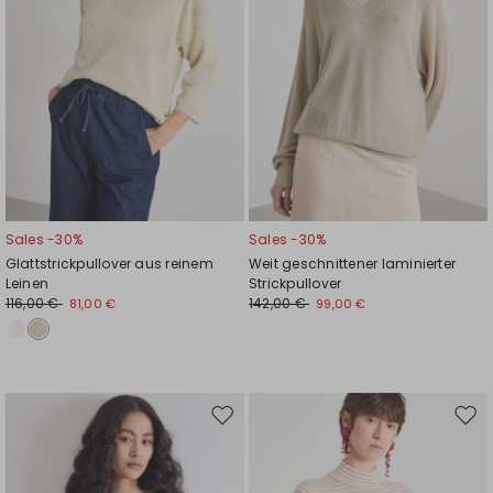
Sales -30%
Sales -30%
Glattstrickpullover aus reinem
Weit geschnittener laminierter
Leinen
Strickpullover
116,00 €
142,00 €
81,00 €
99,00 €
Auf
Auf
die
die
Wunschliste
Wuns