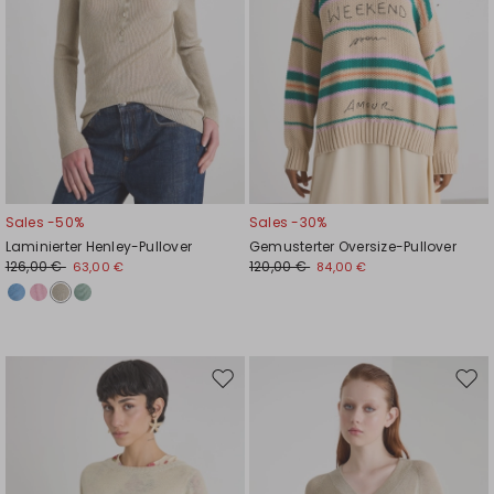
Sales -50%
Sales -30%
Laminierter Henley-Pullover
Gemusterter Oversize-Pullover
126,00 €
120,00 €
63,00 €
84,00 €
Auf
Auf
die
die
Wunschliste
Wuns