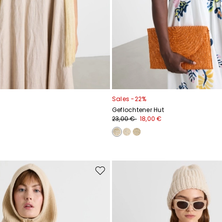
Sales -22%
Geflochtener Hut
23,00 €
18,00 €
Auf
die
Wunschliste