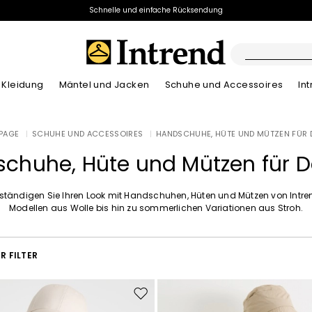
Schnelle und einfache Rücksendung
Kleidung
Mäntel und Jacken
Schuhe und Accessoires
In
Stiefel
PAGE
|
SCHUHE UND ACCESSOIRES
|
HANDSCHUHE, HÜTE UND MÜTZEN FÜR
Neuzugänge
Sommer-Lookbook
Neuzugänge
Neuzugänge
Neuzugänge
Entdecken unser
App
Sommer-Lookb
Stiefeletten
chuhe, Hüte und Mützen für
Sonderpreis
Kinder
lständigen Sie Ihren Look mit Handschuhen, Hüten und Mützen von Intre
Modellen aus Wolle bis hin zu sommerlichen Variationen aus Stroh.
R FILTER
Auf