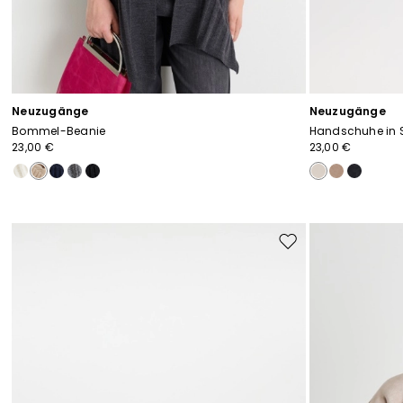
Neuzugänge
Neuzugänge
Bommel-Beanie
Handschuhe in 
23,00 €
23,00 €
Auf
die
Wunschliste