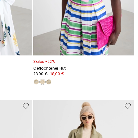
Sales -22%
Geflochtener Hut
23,00 €
18,00 €
Auf
Auf
die
die
Wunschliste
Wunsc