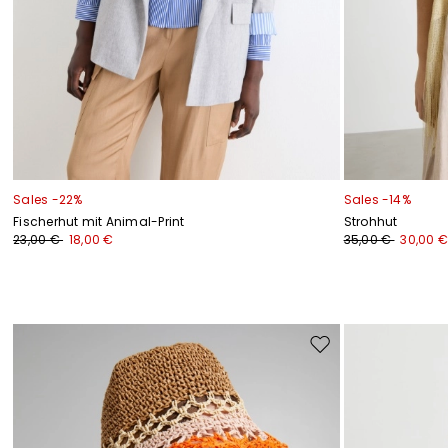
Sales -22%
Sales -14%
Fischerhut mit Animal-Print
Strohhut
23,00 €
18,00 €
35,00 €
30,00 €
Auf
die
Wunschliste