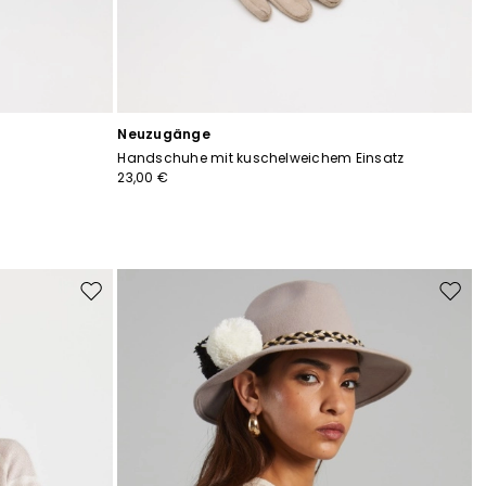
Neuzugänge
Handschuhe mit kuschelweichem Einsatz
23,00 €
Auf
Auf
die
die
Wunschliste
Wunsc