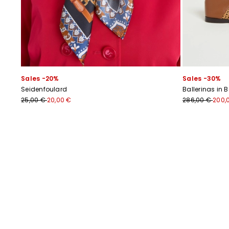
Sales -20%
Sales -30%
Seidenfoulard
Ballerinas in 
25,00 €
20,00 €
286,00 €
200,
Zurück
Weiter