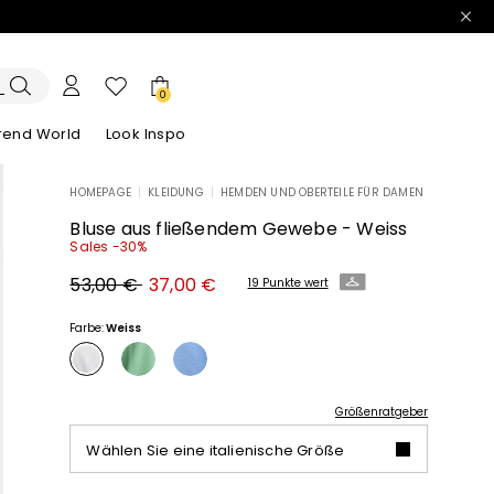
0
trend World
Look Inspo
HOMEPAGE
|
KLEIDUNG
|
HEMDEN UND OBERTEILE FÜR DAMEN
e Blazer
ook
Entdecken unsere Kleider
Entdecken unseren Sandalen
Bluse aus fließendem Gewebe - Weiss
Sales -30%
Ursprünglicher
Neuer
53,00 €
37,00 €
19 Punkte wert
Preis
Preis
53,00
37,00
€
€
Farbe:
Weiss
Größenratgeber
Wählen Sie eine italienische Größe