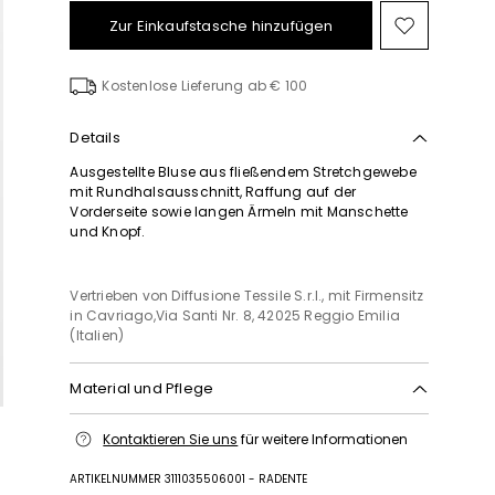
Zur Einkaufstasche hinzufügen
Auf
die
Wunschl
Kostenlose Lieferung ab € 100
Details
Ausgestellte Bluse aus fließendem Stretchgewebe
mit Rundhalsausschnitt, Raffung auf der
Vorderseite sowie langen Ärmeln mit Manschette
und Knopf.
Vertrieben von Diffusione Tessile S.r.l., mit Firmensitz
in Cavriago,Via Santi Nr. 8, 42025 Reggio Emilia
(Italien)
Material und Pflege
Bei max. 30 °c schonend waschen; nicht mit chlor
Kontaktieren Sie uns
für weitere Informationen
behandeln; nicht im wäschetrockner trocknen; im
schatten normal trocknen; bügeln mit maximal 120
ARTIKELNUMMER 3111035506001 - RADENTE
°c; schonende chemische reinigung mit