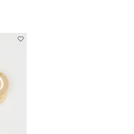
perchlorethylen.
97% polyester, 3% elasthan.
Auf die Wunschliste