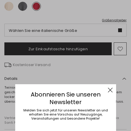
Größenratgeber
Wählen Sie eine italienische Größe
Zur Einkaufstasche hinzufügen
Auf
die
Wun
Kostenloser Versand
Details
Twinset aus Wolle und Kaschmir, bestehend aus einem gerade
geschnittenen Kurzarmpullover mit Rundhalsausschnitt sowie einem
Abonnieren Sie unseren
locker fallenden Cardigan mit V-Ausschnitt, langen Ärmeln mit
Newsletter
überschnittener Schulter und aufgesetzten Taschen. Knopfverschluss.
Melden Sie sich jetzt für unseren Newsletter an und
erhalten Sie eine Vorschau auf Neuzugänge,
Vertrieben von Diffusione Tessile S.r.l., mit Firmensitz in Cavriago,Via
Veranstaltungen und besondere Projekte!
Santi Nr. 8, 42025 Reggio Emilia (Italien)