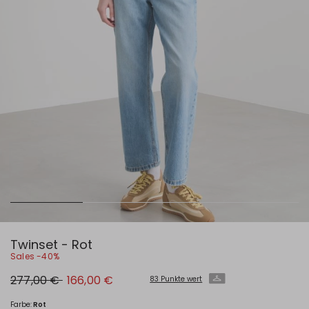
Twinset - Rot
Sales -40%
Ursprünglicher
Neuer
277,00 €
166,00 €
83 Punkte wert
Preis
Preis
277,00
166,00
€
€
Farbe:
Rot