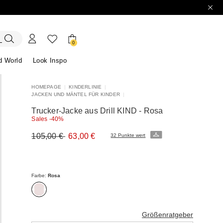
0
d World
Look Inspo
HOMEPAGE
|
KINDERLINIE
|
JACKEN UND MÄNTEL FÜR KINDER
|
 Blazer
k
Entdecken unsere Kleider
Entdecken unseren Sandalen
Trucker-Jacke aus Drill KIND - Rosa
Sales -40%
Ursprünglicher
Neuer
105,00 €
63,00 €
32 Punkte wert
Preis
Preis
105,00
63,00
€
€
Farbe:
Rosa
Größenratgeber