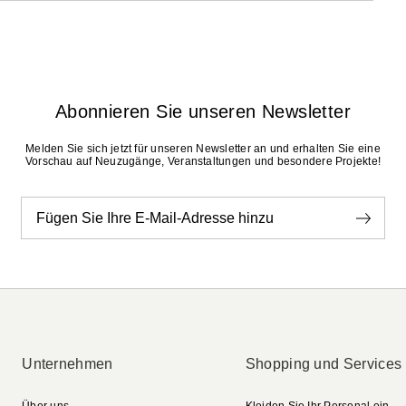
31
31.5
32
33
34
36
39.5
42
44.5
47
II
III
II
III
62
67
72
77
79
6.5
7
54
56
78
85
92
95
98
7.5
8.5
16
18
Abonnieren Sie unseren Newsletter
Melden Sie sich jetzt für unseren Newsletter an und erhalten Sie eine
Vorschau auf Neuzugänge, Veranstaltungen und besondere Projekte!
Fügen Sie Ihre E-Mail-Adresse hinzu
Unternehmen
Shopping und Services