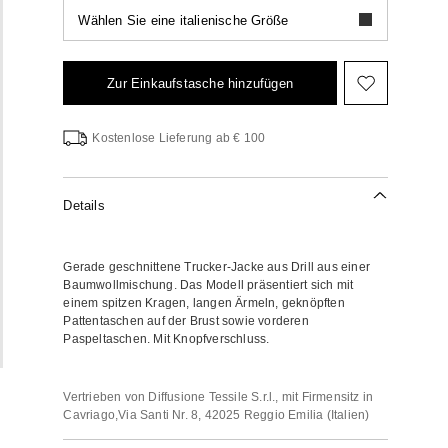
Wählen Sie eine italienische Größe
Zur Einkaufstasche hinzufügen
Auf
die
Wunschli
Kostenlose Lieferung ab € 100
Details
Gerade geschnittene Trucker-Jacke aus Drill aus einer
Baumwollmischung. Das Modell präsentiert sich mit
einem spitzen Kragen, langen Ärmeln, geknöpften
Pattentaschen auf der Brust sowie vorderen
Paspeltaschen. Mit Knopfverschluss.
Vertrieben von Diffusione Tessile S.r.l., mit Firmensitz in
Cavriago,Via Santi Nr. 8, 42025 Reggio Emilia (Italien)