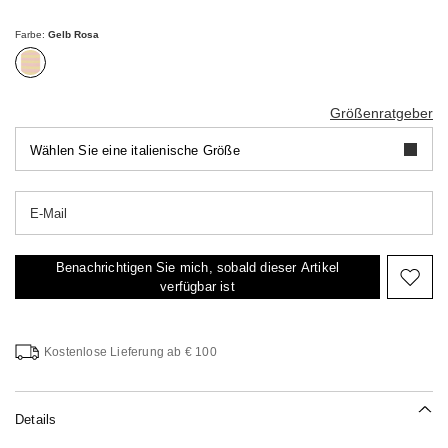
€
€
Farbe:
Gelb Rosa
Größenratgeber
Wählen Sie eine italienische Größe
E-Mail
Benachrichtigen Sie mich, sobald dieser Artikel
Auf
verfügbar ist
die
Wuns
Kostenlose Lieferung ab € 100
Details