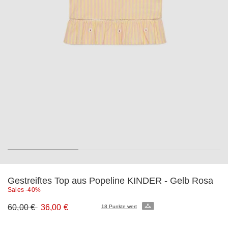
Gestreiftes Top aus Popeline KINDER - Gelb Rosa
Sales -40%
Ursprünglicher
Neuer
60,00 €
36,00 €
18 Punkte wert
Preis
Preis
60,00
36,00