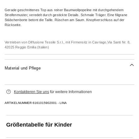
Gerade geschnittenes Top aus reiner Baumwollpopeline mit durchgehendem
Streifenmuster, veredelt durch gestickte Details. Schmale Träger. Eine filigrane
Stäbchenborte betont die Taille. Rüschen am Saum. Knopfverschluss auf der
Rückseite.
Vertrieben von Diffusione Tessile S.r.l., mit Firmensitz in Cavriago,Via Santi Nr. 8,
42025 Reggio Emilia (Italien)
Material und Pflege
Bei max. 30 °c schonend waschen; nicht mit chlor behandeln; nicht im
Kontaktieren Sie uns
für weitere Informationen
wäschetrockner trocknen; flachliegend im schatten trocknen; bügeln mit maximal
120 °c; nicht chemisch reinigen.
ARTIKELNUMMER 6161015902001 - LINA
100% baumwolle.
Größentabelle für Kinder