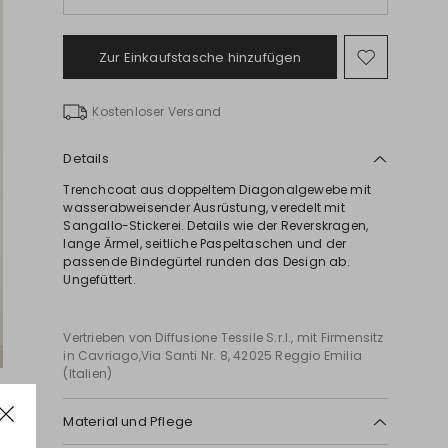
Zur Einkaufstasche hinzufügen
Auf
die
Wunschl
Kostenloser Versand
Details
Trenchcoat aus doppeltem Diagonalgewebe mit
wasserabweisender Ausrüstung, veredelt mit
Sangallo-Stickerei. Details wie der Reverskragen,
lange Ärmel, seitliche Paspeltaschen und der
passende Bindegürtel runden das Design ab.
Ungefüttert.
Vertrieben von Diffusione Tessile S.r.l., mit Firmensitz
in Cavriago,Via Santi Nr. 8, 42025 Reggio Emilia
(Italien)
Material und Pflege