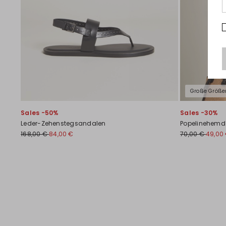
Große Größe
Sales -50%
Sales -30%
Leder-Zehenstegsandalen
Popelinehemd
168,00 €
84,00 €
70,00 €
49,00
Zurück
Weiter