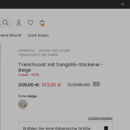
0
trend World
Look Inspo
HOMEPAGE
|
MÄNTEL UND JACKEN
|
TRENCHCOATS FÜR DAMEN
e Blazer
ook
Entdecken unsere Kleider
Entdecken unseren Sandalen
Trenchcoat mit Sangallo-Stickerei -
Beige
Sales -50%
Ursprünglicher
Neuer
206,00 €
103,00 €
52 Punkte wert
Preis
Preis
206,00
103,00
€
€
Farbe:
Beige
Größenratgeber
Wählen Sie eine italienische Größe