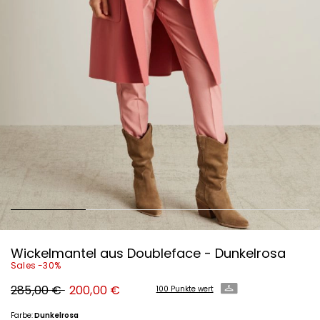
Wickelmantel aus Doubleface - Dunkelrosa
Sales -30%
Ursprünglicher
Neuer
285,00 €
200,00 €
100 Punkte wert
Preis
Preis
285,00
200,00
€
€
Farbe:
Dunkelrosa