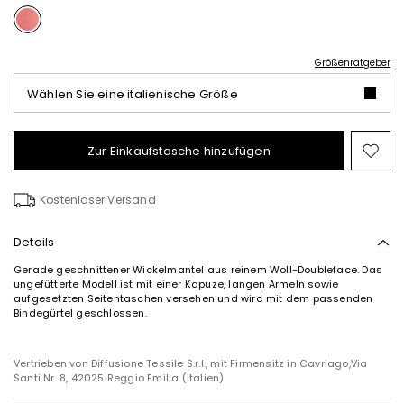
Größenratgeber
Wählen Sie eine italienische Größe
Zur Einkaufstasche hinzufügen
Auf
die
Wun
Kostenloser Versand
Details
Gerade geschnittener Wickelmantel aus reinem Woll-Doubleface. Das
ungefütterte Modell ist mit einer Kapuze, langen Ärmeln sowie
aufgesetzten Seitentaschen versehen und wird mit dem passenden
Bindegürtel geschlossen.
Vertrieben von Diffusione Tessile S.r.l., mit Firmensitz in Cavriago,Via
Santi Nr. 8, 42025 Reggio Emilia (Italien)