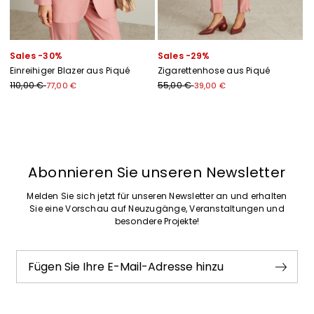
Sales -30%
Sales -29%
Einreihiger Blazer aus Piqué
Zigarettenhose aus Piqué
110,00 €
55,00 €
77,00 €
39,00 €
Zurück
Weiter
Abonnieren Sie unseren Newsletter
Melden Sie sich jetzt für unseren Newsletter an und erhalten
Sie eine Vorschau auf Neuzugänge, Veranstaltungen und
besondere Projekte!
Fügen Sie Ihre E-Mail-Adresse hinzu